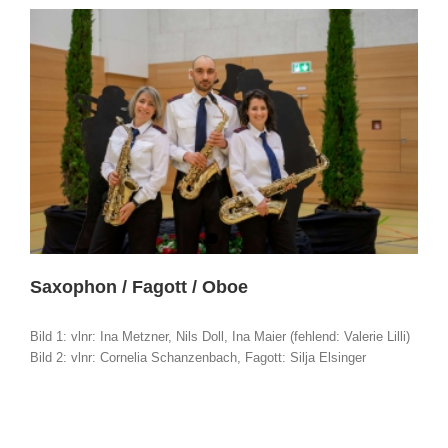
Saxophon / Fagott / Oboe
Bild 1: vlnr: Ina Metzner, Nils Doll, Ina Maier (fehlend: Valerie Lilli)
Bild 2: vlnr: Cornelia Schanzenbach, Fagott: Silja Elsinger